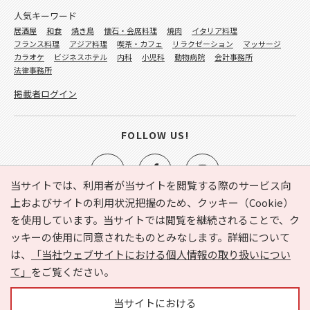
人気キーワード
居酒屋
和食
焼き鳥
懐石・会席料理
焼肉
イタリア料理
フランス料理
アジア料理
喫茶・カフェ
リラクゼーション
マッサージ
カラオケ
ビジネスホテル
内科
小児科
動物病院
会計事務所
法律事務所
掲載者ログイン
FOLLOW US!
当サイトでは、利用者が当サイトを閲覧する際のサービス向
上およびサイトの利用状況把握のため、クッキー（Cookie）
を使用しています。当サイトでは閲覧を継続されることで、ク
e-NAVITA（イーナビタ）とは？
お気に入り
ヘルプ
ッキーの使用に同意されたものとみなします。詳細について
利用規約
個人情報の取り扱いについて
運営会社
は、
「当社ウェブサイトにおける個人情報の取り扱いについ
サイトマップ
広告掲載に関するお問い合わせ
て」
をご覧ください。
サイトの内容に関するお問い合わせ
当サイトにおける