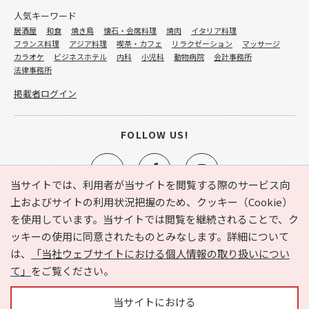
人気キーワード
居酒屋
和食
焼き鳥
懐石・会席料理
焼肉
イタリア料理
フランス料理
アジア料理
喫茶・カフェ
リラクゼーション
マッサージ
カラオケ
ビジネスホテル
内科
小児科
動物病院
会計事務所
法律事務所
掲載者ログイン
FOLLOW US!
当サイトでは、利用者が当サイトを閲覧する際のサービス向
上およびサイトの利用状況把握のため、クッキー（Cookie）
を使用しています。当サイトでは閲覧を継続されることで、ク
e-NAVITA（イーナビタ）とは？
お気に入り
ヘルプ
ッキーの使用に同意されたものとみなします。詳細について
利用規約
個人情報の取り扱いについて
運営会社
は、
「当社ウェブサイトにおける個人情報の取り扱いについ
サイトマップ
広告掲載に関するお問い合わせ
て」
をご覧ください。
サイトの内容に関するお問い合わせ
当サイトにおける