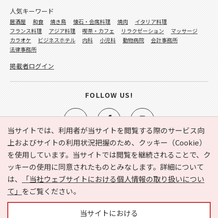
人気キーワード
居酒屋
和食
焼き鳥
懐石・会席料理
焼肉
イタリア料理
フランス料理
アジア料理
喫茶・カフェ
リラクゼーション
マッサージ
カラオケ
ビジネスホテル
内科
小児科
動物病院
会計事務所
法律事務所
掲載者ログイン
FOLLOW US!
当サイトでは、利用者が当サイトを閲覧する際のサービス向
上およびサイトの利用状況把握のため、クッキー（Cookie）
を使用しています。当サイトでは閲覧を継続されることで、ク
e-NAVITA（イーナビタ）とは？
お気に入り
ヘルプ
ッキーの使用に同意されたものとみなします。詳細について
利用規約
個人情報の取り扱いについて
運営会社
は、
「当社ウェブサイトにおける個人情報の取り扱いについ
サイトマップ
広告掲載に関するお問い合わせ
て」
をご覧ください。
サイトの内容に関するお問い合わせ
当サイトにおける