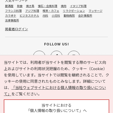
人気キーワード
居酒屋
和食
焼き鳥
懐石・会席料理
焼肉
イタリア料理
フランス料理
アジア料理
喫茶・カフェ
リラクゼーション
マッサージ
カラオケ
ビジネスホテル
内科
小児科
動物病院
会計事務所
法律事務所
掲載者ログイン
FOLLOW US!
当サイトでは、利用者が当サイトを閲覧する際のサービス向
上およびサイトの利用状況把握のため、クッキー（Cookie）
を使用しています。当サイトでは閲覧を継続されることで、ク
e-NAVITA（イーナビタ）とは？
お気に入り
ヘルプ
ッキーの使用に同意されたものとみなします。詳細について
利用規約
個人情報の取り扱いについて
運営会社
は、
「当社ウェブサイトにおける個人情報の取り扱いについ
サイトマップ
広告掲載に関するお問い合わせ
て」
をご覧ください。
サイトの内容に関するお問い合わせ
当サイトにおける
「個人情報の取り扱いについて」へ