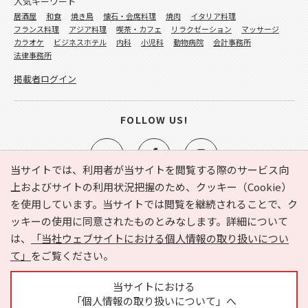
人気キーワード
居酒屋
和食
焼き鳥
懐石・会席料理
焼肉
イタリア料理
フランス料理
アジア料理
喫茶・カフェ
リラクゼーション
マッサージ
カラオケ
ビジネスホテル
内科
小児科
動物病院
会計事務所
法律事務所
掲載者ログイン
FOLLOW US!
当サイトでは、利用者が当サイトを閲覧する際のサービス向
上およびサイトの利用状況把握のため、クッキー（Cookie）
を使用しています。当サイトでは閲覧を継続されることで、ク
e-NAVITA（イーナビタ）とは？
お気に入り
ヘルプ
ッキーの使用に同意されたものとみなします。詳細について
利用規約
個人情報の取り扱いについて
運営会社
は、
「当社ウェブサイトにおける個人情報の取り扱いについ
サイトマップ
広告掲載に関するお問い合わせ
て」
をご覧ください。
サイトの内容に関するお問い合わせ
当サイトにおける
「個人情報の取り扱いについて」へ