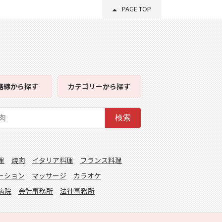
PAGE TOP
路線
から探す
カテゴリー
から探す
検索
理
焼肉
イタリア料理
フランス料理
ーション
マッサージ
カラオケ
病院
会計事務所
法律事務所