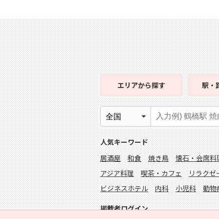
エリア
から探す
駅・
人気キーワード
居酒屋
和食
焼き鳥
懐石・会席料
アジア料理
喫茶・カフェ
リラクゼ
ビジネスホテル
内科
小児科
動物
掲載者ログイン