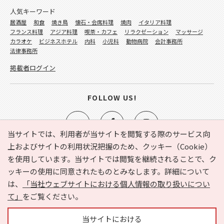
人気キーワード
居酒屋
和食
焼き鳥
懐石・会席料理
焼肉
イタリア料理
フランス料理
アジア料理
喫茶・カフェ
リラクゼーション
マッサージ
カラオケ
ビジネスホテル
内科
小児科
動物病院
会計事務所
法律事務所
掲載者ログイン
FOLLOW US!
当サイトでは、利用者が当サイトを閲覧する際のサービス向
上およびサイトの利用状況把握のため、クッキー（Cookie）
を使用しています。当サイトでは閲覧を継続されることで、ク
e-NAVITA（イーナビタ）とは？
お気に入り
ヘルプ
ッキーの使用に同意されたものとみなします。詳細について
利用規約
個人情報の取り扱いについて
運営会社
は、
「当社ウェブサイトにおける個人情報の取り扱いについ
サイトマップ
広告掲載に関するお問い合わせ
て」
をご覧ください。
サイトの内容に関するお問い合わせ
当サイトにおける