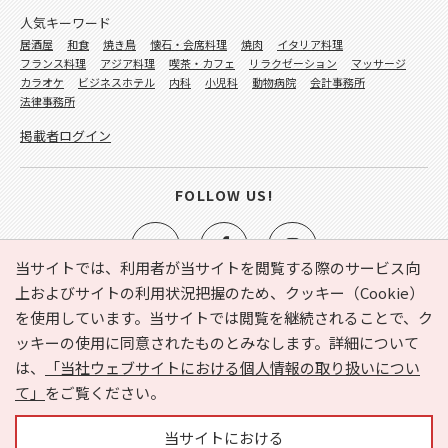
人気キーワード
居酒屋
和食
焼き鳥
懐石・会席料理
焼肉
イタリア料理
フランス料理
アジア料理
喫茶・カフェ
リラクゼーション
マッサージ
カラオケ
ビジネスホテル
内科
小児科
動物病院
会計事務所
法律事務所
掲載者ログイン
FOLLOW US!
当サイトでは、利用者が当サイトを閲覧する際のサービス向
上およびサイトの利用状況把握のため、クッキー（Cookie）
を使用しています。当サイトでは閲覧を継続されることで、ク
e-NAVITA（イーナビタ）とは？
お気に入り
ヘルプ
ッキーの使用に同意されたものとみなします。詳細について
利用規約
個人情報の取り扱いについて
運営会社
は、
「当社ウェブサイトにおける個人情報の取り扱いについ
サイトマップ
広告掲載に関するお問い合わせ
て」
をご覧ください。
サイトの内容に関するお問い合わせ
当サイトにおける