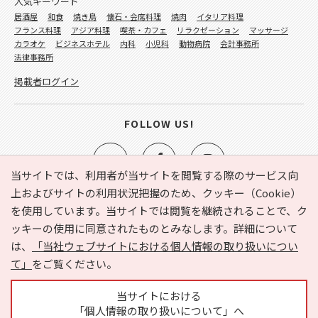
人気キーワード
居酒屋
和食
焼き鳥
懐石・会席料理
焼肉
イタリア料理
フランス料理
アジア料理
喫茶・カフェ
リラクゼーション
マッサージ
カラオケ
ビジネスホテル
内科
小児科
動物病院
会計事務所
法律事務所
掲載者ログイン
FOLLOW US!
当サイトでは、利用者が当サイトを閲覧する際のサービス向
上およびサイトの利用状況把握のため、クッキー（Cookie）
を使用しています。当サイトでは閲覧を継続されることで、ク
e-NAVITA（イーナビタ）とは？
お気に入り
ヘルプ
ッキーの使用に同意されたものとみなします。詳細について
利用規約
個人情報の取り扱いについて
運営会社
は、
「当社ウェブサイトにおける個人情報の取り扱いについ
サイトマップ
広告掲載に関するお問い合わせ
て」
をご覧ください。
サイトの内容に関するお問い合わせ
当サイトにおける
「個人情報の取り扱いについて」へ