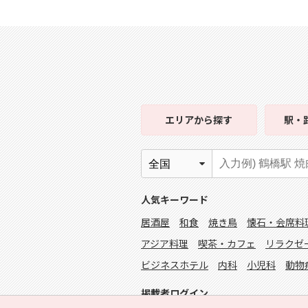
エリア
から探す
駅・
人気キーワード
居酒屋
和食
焼き鳥
懐石・会席料
アジア料理
喫茶・カフェ
リラクゼ
ビジネスホテル
内科
小児科
動物
掲載者ログイン