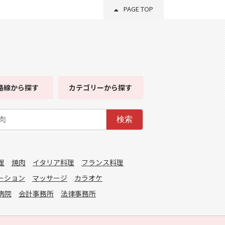
PAGE TOP
路線
から探す
カテゴリー
から探す
検索
理
焼肉
イタリア料理
フランス料理
ーション
マッサージ
カラオケ
病院
会計事務所
法律事務所