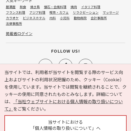
人気キーワード
居酒屋
和食
焼き鳥
懐石・会席料理
焼肉
イタリア料理
フランス料理
アジア料理
喫茶・カフェ
リラクゼーション
マッサージ
カラオケ
ビジネスホテル
内科
小児科
動物病院
会計事務所
法律事務所
掲載者ログイン
FOLLOW US!
当サイトでは、利用者が当サイトを閲覧する際のサービス向
上およびサイトの利用状況把握のため、クッキー（Cookie）
を使用しています。当サイトでは閲覧を継続されることで、ク
e-NAVITA（イーナビタ）とは？
お気に入り
ヘルプ
ッキーの使用に同意されたものとみなします。詳細について
利用規約
個人情報の取り扱いについて
運営会社
は、
「当社ウェブサイトにおける個人情報の取り扱いについ
サイトマップ
広告掲載に関するお問い合わせ
て」
をご覧ください。
サイトの内容に関するお問い合わせ
当サイトにおける
「個人情報の取り扱いについて」へ