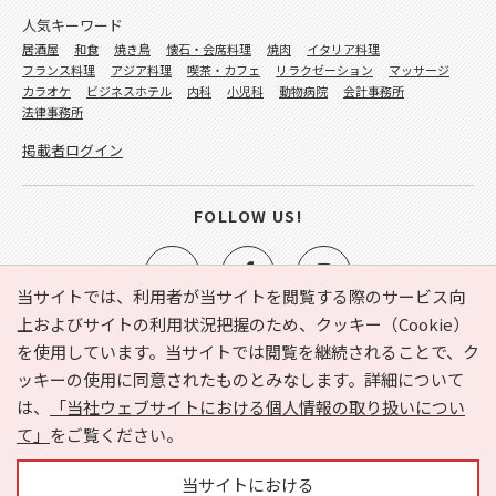
人気キーワード
居酒屋
和食
焼き鳥
懐石・会席料理
焼肉
イタリア料理
フランス料理
アジア料理
喫茶・カフェ
リラクゼーション
マッサージ
カラオケ
ビジネスホテル
内科
小児科
動物病院
会計事務所
法律事務所
掲載者ログイン
FOLLOW US!
当サイトでは、利用者が当サイトを閲覧する際のサービス向
上およびサイトの利用状況把握のため、クッキー（Cookie）
を使用しています。当サイトでは閲覧を継続されることで、ク
e-NAVITA（イーナビタ）とは？
お気に入り
ヘルプ
ッキーの使用に同意されたものとみなします。詳細について
利用規約
個人情報の取り扱いについて
運営会社
は、
「当社ウェブサイトにおける個人情報の取り扱いについ
サイトマップ
広告掲載に関するお問い合わせ
て」
をご覧ください。
サイトの内容に関するお問い合わせ
当サイトにおける