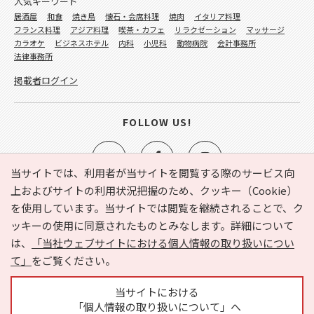
人気キーワード
居酒屋
和食
焼き鳥
懐石・会席料理
焼肉
イタリア料理
フランス料理
アジア料理
喫茶・カフェ
リラクゼーション
マッサージ
カラオケ
ビジネスホテル
内科
小児科
動物病院
会計事務所
法律事務所
掲載者ログイン
FOLLOW US!
当サイトでは、利用者が当サイトを閲覧する際のサービス向
上およびサイトの利用状況把握のため、クッキー（Cookie）
を使用しています。当サイトでは閲覧を継続されることで、ク
e-NAVITA（イーナビタ）とは？
お気に入り
ヘルプ
ッキーの使用に同意されたものとみなします。詳細について
利用規約
個人情報の取り扱いについて
運営会社
は、
「当社ウェブサイトにおける個人情報の取り扱いについ
サイトマップ
広告掲載に関するお問い合わせ
て」
をご覧ください。
サイトの内容に関するお問い合わせ
当サイトにおける
「個人情報の取り扱いについて」へ