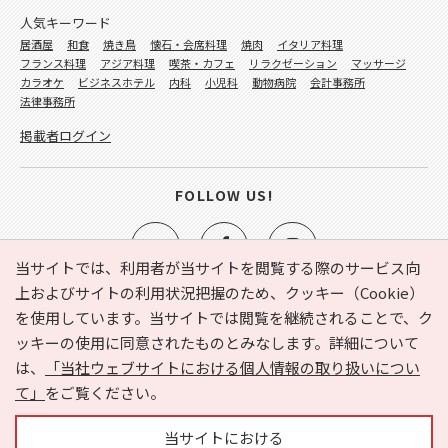
人気キーワード
居酒屋
和食
焼き鳥
懐石・会席料理
焼肉
イタリア料理
フランス料理
アジア料理
喫茶・カフェ
リラクゼーション
マッサージ
カラオケ
ビジネスホテル
内科
小児科
動物病院
会計事務所
法律事務所
掲載者ログイン
FOLLOW US!
当サイトでは、利用者が当サイトを閲覧する際のサービス向
上およびサイトの利用状況把握のため、クッキー（Cookie）
を使用しています。当サイトでは閲覧を継続されることで、ク
e-NAVITA（イーナビタ）とは？
お気に入り
ヘルプ
ッキーの使用に同意されたものとみなします。詳細について
利用規約
個人情報の取り扱いについて
運営会社
は、
「当社ウェブサイトにおける個人情報の取り扱いについ
サイトマップ
広告掲載に関するお問い合わせ
て」
をご覧ください。
サイトの内容に関するお問い合わせ
当サイトにおける