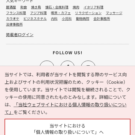
人気キーワード
居酒屋
和食
焼き鳥
懐石・会席料理
焼肉
イタリア料理
フランス料理
アジア料理
喫茶・カフェ
リラクゼーション
マッサージ
カラオケ
ビジネスホテル
内科
小児科
動物病院
会計事務所
法律事務所
掲載者ログイン
FOLLOW US!
当サイトでは、利用者が当サイトを閲覧する際のサービス向
上およびサイトの利用状況把握のため、クッキー（Cookie）
を使用しています。当サイトでは閲覧を継続されることで、ク
e-NAVITA（イーナビタ）とは？
お気に入り
ヘルプ
ッキーの使用に同意されたものとみなします。詳細について
利用規約
個人情報の取り扱いについて
運営会社
は、
「当社ウェブサイトにおける個人情報の取り扱いについ
サイトマップ
広告掲載に関するお問い合わせ
て」
をご覧ください。
サイトの内容に関するお問い合わせ
当サイトにおける
「個人情報の取り扱いについて」へ