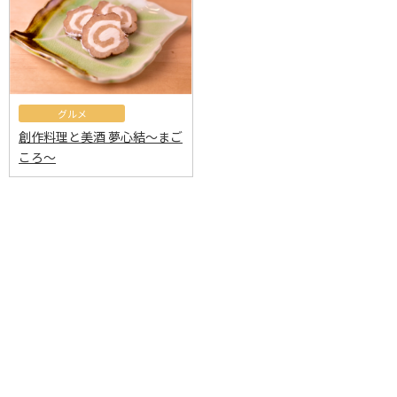
グルメ
創作料理と美酒 夢心結～まご
ころ～