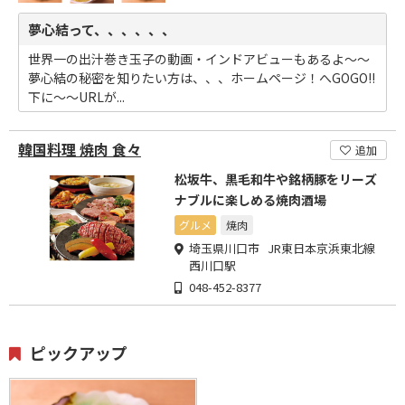
夢心結って、、、、、、
世界一の出汁巻き玉子の動画・インドアビューもあるよ～～
夢心結の秘密を知りたい方は、、、ホームページ！へGOGO!!
下に～～URLが...
韓国料理 焼肉 食々
追加
松坂牛、黒毛和牛や銘柄豚をリーズ
ナブルに楽しめる焼肉酒場
グルメ
焼肉
埼玉県川口市 JR東日本京浜東北線
西川口駅
048-452-8377
ピックアップ