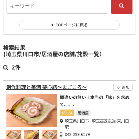
TOPページに戻る
検索結果
(埼玉県川口市/居酒屋の店舗/施設一覧）
2件
創作料理と美酒 夢心結～まごころ～
追加
間違いの無い！本当の「味」を求め
て、、、
グルメ
居酒屋
埼玉県川口市 埼玉高速鉄道 東川口
駅
048-299-6279