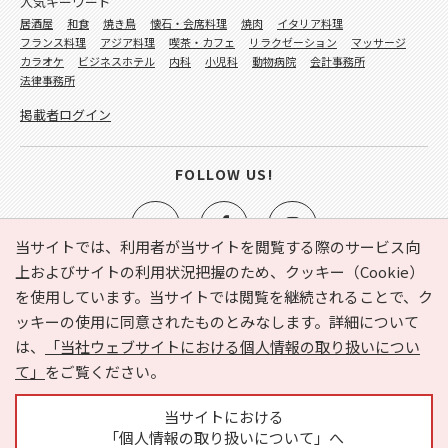
人気キーワード
居酒屋
和食
焼き鳥
懐石・会席料理
焼肉
イタリア料理
フランス料理
アジア料理
喫茶・カフェ
リラクゼーション
マッサージ
カラオケ
ビジネスホテル
内科
小児科
動物病院
会計事務所
法律事務所
掲載者ログイン
FOLLOW US!
当サイトでは、利用者が当サイトを閲覧する際のサービス向
上およびサイトの利用状況把握のため、クッキー（Cookie）
を使用しています。当サイトでは閲覧を継続されることで、ク
e-NAVITA（イーナビタ）とは？
お気に入り
ヘルプ
ッキーの使用に同意されたものとみなします。詳細について
利用規約
個人情報の取り扱いについて
運営会社
は、
「当社ウェブサイトにおける個人情報の取り扱いについ
サイトマップ
広告掲載に関するお問い合わせ
て」
をご覧ください。
サイトの内容に関するお問い合わせ
当サイトにおける
「個人情報の取り扱いについて」へ