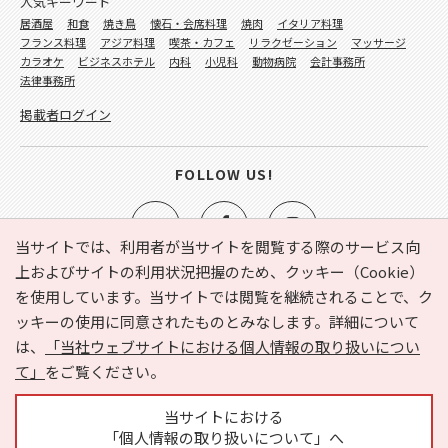
人気キーワード
居酒屋
和食
焼き鳥
懐石・会席料理
焼肉
イタリア料理
フランス料理
アジア料理
喫茶・カフェ
リラクゼーション
マッサージ
カラオケ
ビジネスホテル
内科
小児科
動物病院
会計事務所
法律事務所
掲載者ログイン
FOLLOW US!
当サイトでは、利用者が当サイトを閲覧する際のサービス向
上およびサイトの利用状況把握のため、クッキー（Cookie）
を使用しています。当サイトでは閲覧を継続されることで、ク
e-NAVITA（イーナビタ）とは？
お気に入り
ヘルプ
ッキーの使用に同意されたものとみなします。詳細について
利用規約
個人情報の取り扱いについて
運営会社
は、
「当社ウェブサイトにおける個人情報の取り扱いについ
サイトマップ
広告掲載に関するお問い合わせ
て」
をご覧ください。
サイトの内容に関するお問い合わせ
当サイトにおける
「個人情報の取り扱いについて」へ