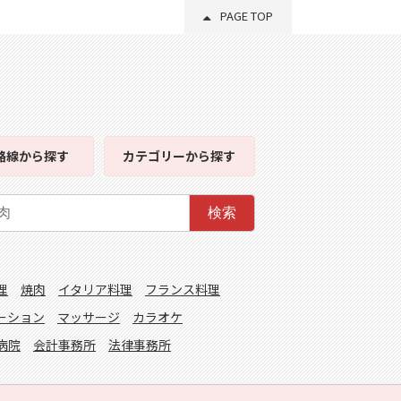
PAGE TOP
路線
から探す
カテゴリー
から探す
検索
理
焼肉
イタリア料理
フランス料理
ーション
マッサージ
カラオケ
病院
会計事務所
法律事務所