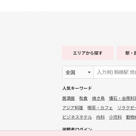
エリア
から探す
駅・
人気キーワード
居酒屋
和食
焼き鳥
懐石・会席料
アジア料理
喫茶・カフェ
リラクゼ
ビジネスホテル
内科
小児科
動物
掲載者ログイン