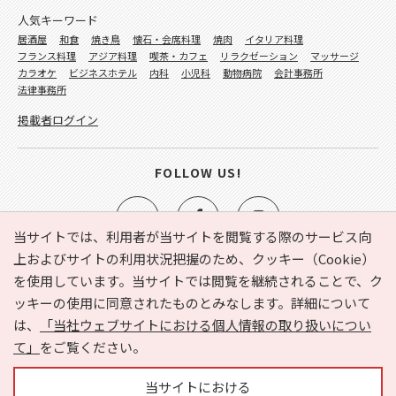
人気キーワード
居酒屋
和食
焼き鳥
懐石・会席料理
焼肉
イタリア料理
フランス料理
アジア料理
喫茶・カフェ
リラクゼーション
マッサージ
カラオケ
ビジネスホテル
内科
小児科
動物病院
会計事務所
法律事務所
掲載者ログイン
FOLLOW US!
当サイトでは、利用者が当サイトを閲覧する際のサービス向
上およびサイトの利用状況把握のため、クッキー（Cookie）
を使用しています。当サイトでは閲覧を継続されることで、ク
e-NAVITA（イーナビタ）とは？
お気に入り
ヘルプ
ッキーの使用に同意されたものとみなします。詳細について
利用規約
個人情報の取り扱いについて
運営会社
は、
「当社ウェブサイトにおける個人情報の取り扱いについ
サイトマップ
広告掲載に関するお問い合わせ
て」
をご覧ください。
サイトの内容に関するお問い合わせ
当サイトにおける