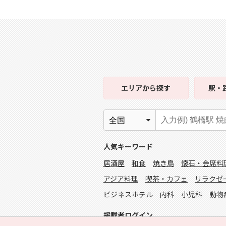
エリア
から探す
駅・
人気キーワード
居酒屋
和食
焼き鳥
懐石・会席料
アジア料理
喫茶・カフェ
リラクゼ
ビジネスホテル
内科
小児科
動物
掲載者ログイン