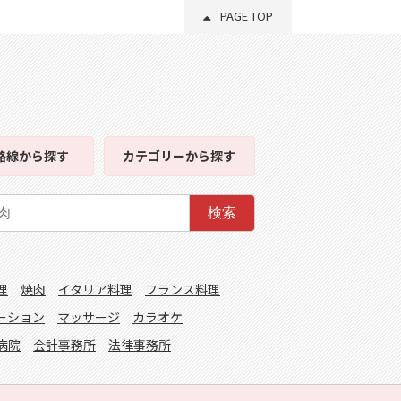
PAGE TOP
路線
から探す
カテゴリー
から探す
検索
理
焼肉
イタリア料理
フランス料理
ーション
マッサージ
カラオケ
病院
会計事務所
法律事務所