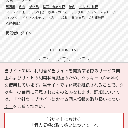
人気キーワード
居酒屋
和食
焼き鳥
懐石・会席料理
焼肉
イタリア料理
フランス料理
アジア料理
喫茶・カフェ
リラクゼーション
マッサージ
カラオケ
ビジネスホテル
内科
小児科
動物病院
会計事務所
法律事務所
掲載者ログイン
FOLLOW US!
当サイトでは、利用者が当サイトを閲覧する際のサービス向
上およびサイトの利用状況把握のため、クッキー（Cookie）
を使用しています。当サイトでは閲覧を継続されることで、ク
e-NAVITA（イーナビタ）とは？
お気に入り
ヘルプ
ッキーの使用に同意されたものとみなします。詳細について
利用規約
個人情報の取り扱いについて
運営会社
は、
「当社ウェブサイトにおける個人情報の取り扱いについ
サイトマップ
広告掲載に関するお問い合わせ
て」
をご覧ください。
サイトの内容に関するお問い合わせ
当サイトにおける
「個人情報の取り扱いについて」へ