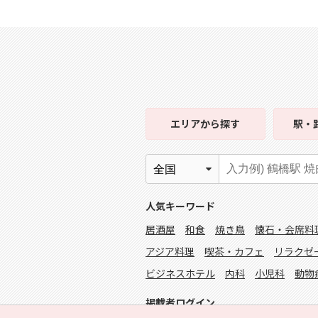
エリア
から探す
駅・
人気キーワード
居酒屋
和食
焼き鳥
懐石・会席料
アジア料理
喫茶・カフェ
リラクゼ
ビジネスホテル
内科
小児科
動物
掲載者ログイン