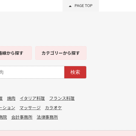
PAGE TOP
路線
から探す
カテゴリー
から探す
検索
理
焼肉
イタリア料理
フランス料理
ーション
マッサージ
カラオケ
病院
会計事務所
法律事務所