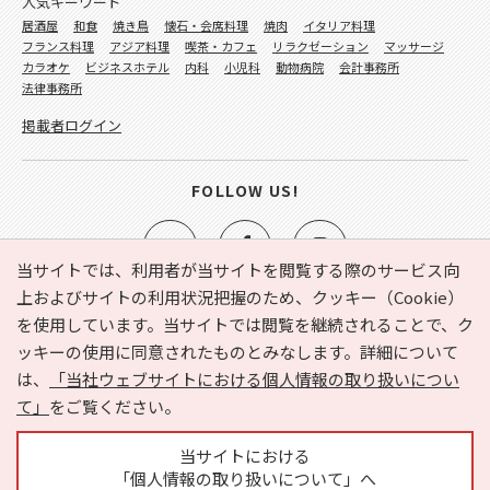
人気キーワード
居酒屋
和食
焼き鳥
懐石・会席料理
焼肉
イタリア料理
フランス料理
アジア料理
喫茶・カフェ
リラクゼーション
マッサージ
カラオケ
ビジネスホテル
内科
小児科
動物病院
会計事務所
法律事務所
掲載者ログイン
FOLLOW US!
当サイトでは、利用者が当サイトを閲覧する際のサービス向
上およびサイトの利用状況把握のため、クッキー（Cookie）
を使用しています。当サイトでは閲覧を継続されることで、ク
e-NAVITA（イーナビタ）とは？
お気に入り
ヘルプ
ッキーの使用に同意されたものとみなします。詳細について
利用規約
個人情報の取り扱いについて
運営会社
は、
「当社ウェブサイトにおける個人情報の取り扱いについ
サイトマップ
広告掲載に関するお問い合わせ
て」
をご覧ください。
サイトの内容に関するお問い合わせ
当サイトにおける
「個人情報の取り扱いについて」へ