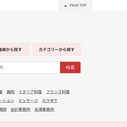
PAGE TOP
路線
から探す
カテゴリー
から探す
検索
理
焼肉
イタリア料理
フランス料理
ーション
マッサージ
カラオケ
病院
会計事務所
法律事務所