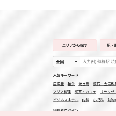
エリア
から探す
駅・
人気キーワード
居酒屋
和食
焼き鳥
懐石・会席料
アジア料理
喫茶・カフェ
リラクゼ
ビジネスホテル
内科
小児科
動物
掲載者ログイン