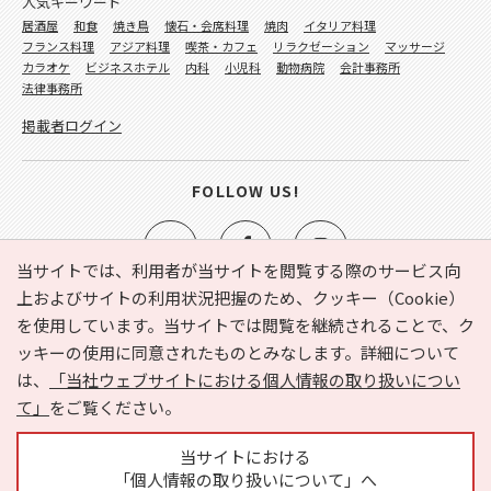
人気キーワード
居酒屋
和食
焼き鳥
懐石・会席料理
焼肉
イタリア料理
フランス料理
アジア料理
喫茶・カフェ
リラクゼーション
マッサージ
カラオケ
ビジネスホテル
内科
小児科
動物病院
会計事務所
法律事務所
掲載者ログイン
FOLLOW US!
当サイトでは、利用者が当サイトを閲覧する際のサービス向
上およびサイトの利用状況把握のため、クッキー（Cookie）
を使用しています。当サイトでは閲覧を継続されることで、ク
e-NAVITA（イーナビタ）とは？
お気に入り
ヘルプ
ッキーの使用に同意されたものとみなします。詳細について
利用規約
個人情報の取り扱いについて
運営会社
は、
「当社ウェブサイトにおける個人情報の取り扱いについ
サイトマップ
広告掲載に関するお問い合わせ
て」
をご覧ください。
サイトの内容に関するお問い合わせ
当サイトにおける
「個人情報の取り扱いについて」へ