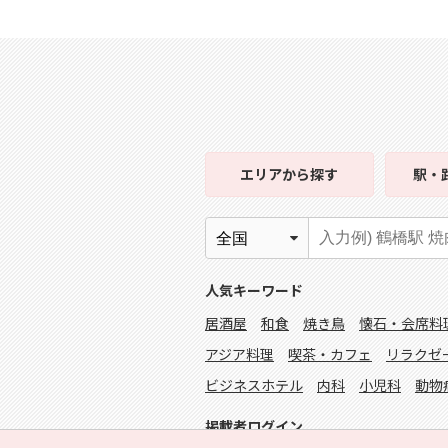
エリア
から探す
駅・
人気キーワード
居酒屋
和食
焼き鳥
懐石・会席料
アジア料理
喫茶・カフェ
リラクゼ
ビジネスホテル
内科
小児科
動物
掲載者ログイン