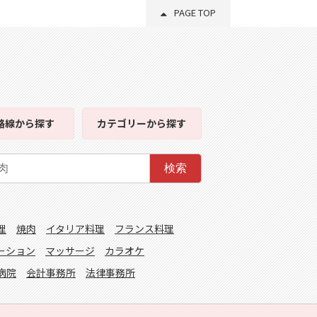
PAGE TOP
路線
から探す
カテゴリー
から探す
検索
理
焼肉
イタリア料理
フランス料理
ーション
マッサージ
カラオケ
病院
会計事務所
法律事務所