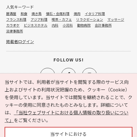
人気キーワード
居酒屋
和食
焼き鳥
懐石・会席料理
焼肉
イタリア料理
フランス料理
アジア料理
喫茶・カフェ
リラクゼーション
マッサージ
カラオケ
ビジネスホテル
内科
小児科
動物病院
会計事務所
法律事務所
掲載者ログイン
FOLLOW US!
当サイトでは、利用者が当サイトを閲覧する際のサービス向
上およびサイトの利用状況把握のため、クッキー（Cookie）
を使用しています。当サイトでは閲覧を継続されることで、ク
e-NAVITA（イーナビタ）とは？
お気に入り
ヘルプ
ッキーの使用に同意されたものとみなします。詳細について
利用規約
個人情報の取り扱いについて
運営会社
は、
「当社ウェブサイトにおける個人情報の取り扱いについ
サイトマップ
広告掲載に関するお問い合わせ
て」
をご覧ください。
サイトの内容に関するお問い合わせ
当サイトにおける