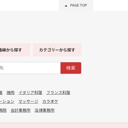
PAGE TOP
路線
から探す
カテゴリー
から探す
検索
理
焼肉
イタリア料理
フランス料理
ーション
マッサージ
カラオケ
病院
会計事務所
法律事務所