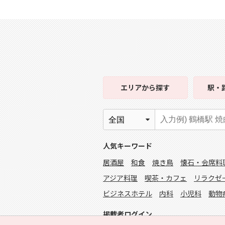
エリア
から探す
駅・
人気キーワード
居酒屋
和食
焼き鳥
懐石・会席料
アジア料理
喫茶・カフェ
リラクゼ
ビジネスホテル
内科
小児科
動物
掲載者ログイン