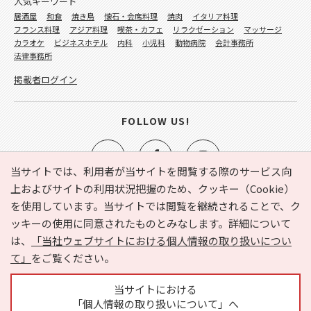
人気キーワード
居酒屋
和食
焼き鳥
懐石・会席料理
焼肉
イタリア料理
フランス料理
アジア料理
喫茶・カフェ
リラクゼーション
マッサージ
カラオケ
ビジネスホテル
内科
小児科
動物病院
会計事務所
法律事務所
掲載者ログイン
FOLLOW US!
当サイトでは、利用者が当サイトを閲覧する際のサービス向
上およびサイトの利用状況把握のため、クッキー（Cookie）
を使用しています。当サイトでは閲覧を継続されることで、ク
e-NAVITA（イーナビタ）とは？
お気に入り
ヘルプ
ッキーの使用に同意されたものとみなします。詳細について
利用規約
個人情報の取り扱いについて
運営会社
は、
「当社ウェブサイトにおける個人情報の取り扱いについ
サイトマップ
広告掲載に関するお問い合わせ
て」
をご覧ください。
サイトの内容に関するお問い合わせ
当サイトにおける
「個人情報の取り扱いについて」へ