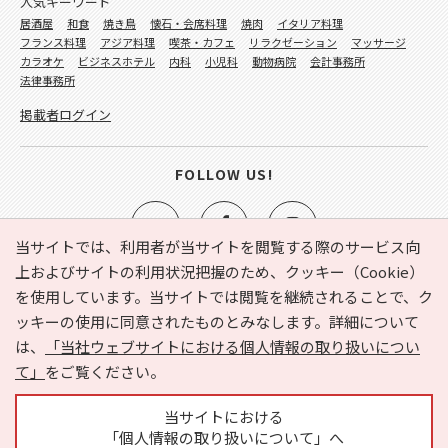
人気キーワード
居酒屋
和食
焼き鳥
懐石・会席料理
焼肉
イタリア料理
フランス料理
アジア料理
喫茶・カフェ
リラクゼーション
マッサージ
カラオケ
ビジネスホテル
内科
小児科
動物病院
会計事務所
法律事務所
掲載者ログイン
FOLLOW US!
当サイトでは、利用者が当サイトを閲覧する際のサービス向
上およびサイトの利用状況把握のため、クッキー（Cookie）
を使用しています。当サイトでは閲覧を継続されることで、ク
e-NAVITA（イーナビタ）とは？
お気に入り
ヘルプ
ッキーの使用に同意されたものとみなします。詳細について
利用規約
個人情報の取り扱いについて
運営会社
は、
「当社ウェブサイトにおける個人情報の取り扱いについ
サイトマップ
広告掲載に関するお問い合わせ
て」
をご覧ください。
サイトの内容に関するお問い合わせ
当サイトにおける
「個人情報の取り扱いについて」へ