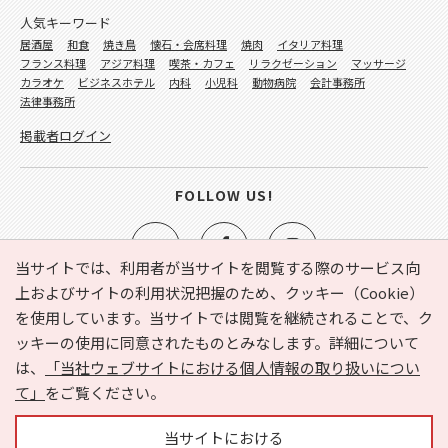
人気キーワード
居酒屋
和食
焼き鳥
懐石・会席料理
焼肉
イタリア料理
フランス料理
アジア料理
喫茶・カフェ
リラクゼーション
マッサージ
カラオケ
ビジネスホテル
内科
小児科
動物病院
会計事務所
法律事務所
掲載者ログイン
FOLLOW US!
当サイトでは、利用者が当サイトを閲覧する際のサービス向
上およびサイトの利用状況把握のため、クッキー（Cookie）
を使用しています。当サイトでは閲覧を継続されることで、ク
e-NAVITA（イーナビタ）とは？
お気に入り
ヘルプ
ッキーの使用に同意されたものとみなします。詳細について
利用規約
個人情報の取り扱いについて
運営会社
は、
「当社ウェブサイトにおける個人情報の取り扱いについ
サイトマップ
広告掲載に関するお問い合わせ
て」
をご覧ください。
サイトの内容に関するお問い合わせ
当サイトにおける