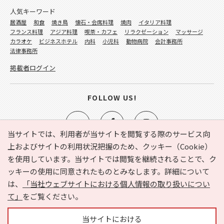
人気キーワード
居酒屋
和食
焼き鳥
懐石・会席料理
焼肉
イタリア料理
フランス料理
アジア料理
喫茶・カフェ
リラクゼーション
マッサージ
カラオケ
ビジネスホテル
内科
小児科
動物病院
会計事務所
法律事務所
掲載者ログイン
FOLLOW US!
当サイトでは、利用者が当サイトを閲覧する際のサービス向
上およびサイトの利用状況把握のため、クッキー（Cookie）
を使用しています。当サイトでは閲覧を継続されることで、ク
e-NAVITA（イーナビタ）とは？
お気に入り
ヘルプ
ッキーの使用に同意されたものとみなします。詳細について
利用規約
個人情報の取り扱いについて
運営会社
は、
「当社ウェブサイトにおける個人情報の取り扱いについ
サイトマップ
広告掲載に関するお問い合わせ
て」
をご覧ください。
サイトの内容に関するお問い合わせ
当サイトにおける