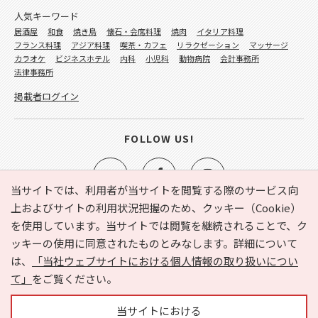
人気キーワード
居酒屋
和食
焼き鳥
懐石・会席料理
焼肉
イタリア料理
フランス料理
アジア料理
喫茶・カフェ
リラクゼーション
マッサージ
カラオケ
ビジネスホテル
内科
小児科
動物病院
会計事務所
法律事務所
掲載者ログイン
FOLLOW US!
当サイトでは、利用者が当サイトを閲覧する際のサービス向
上およびサイトの利用状況把握のため、クッキー（Cookie）
を使用しています。当サイトでは閲覧を継続されることで、ク
e-NAVITA（イーナビタ）とは？
お気に入り
ヘルプ
ッキーの使用に同意されたものとみなします。詳細について
利用規約
個人情報の取り扱いについて
運営会社
は、
「当社ウェブサイトにおける個人情報の取り扱いについ
サイトマップ
広告掲載に関するお問い合わせ
て」
をご覧ください。
サイトの内容に関するお問い合わせ
当サイトにおける