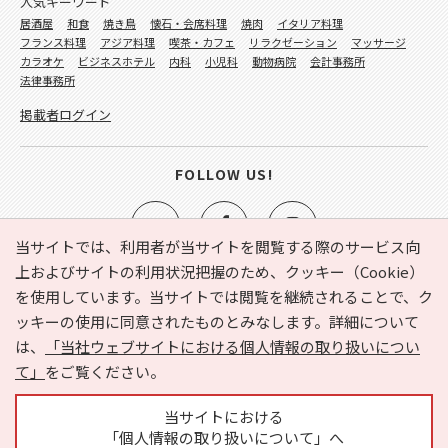
人気キーワード
居酒屋
和食
焼き鳥
懐石・会席料理
焼肉
イタリア料理
フランス料理
アジア料理
喫茶・カフェ
リラクゼーション
マッサージ
カラオケ
ビジネスホテル
内科
小児科
動物病院
会計事務所
法律事務所
掲載者ログイン
FOLLOW US!
当サイトでは、利用者が当サイトを閲覧する際のサービス向
上およびサイトの利用状況把握のため、クッキー（Cookie）
を使用しています。当サイトでは閲覧を継続されることで、ク
e-NAVITA（イーナビタ）とは？
お気に入り
ヘルプ
ッキーの使用に同意されたものとみなします。詳細について
利用規約
個人情報の取り扱いについて
運営会社
は、
「当社ウェブサイトにおける個人情報の取り扱いについ
サイトマップ
広告掲載に関するお問い合わせ
て」
をご覧ください。
サイトの内容に関するお問い合わせ
当サイトにおける
「個人情報の取り扱いについて」へ