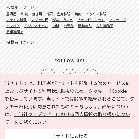
人気キーワード
居酒屋
和食
焼き鳥
懐石・会席料理
焼肉
イタリア料理
フランス料理
アジア料理
喫茶・カフェ
リラクゼーション
マッサージ
カラオケ
ビジネスホテル
内科
小児科
動物病院
会計事務所
法律事務所
掲載者ログイン
FOLLOW US!
当サイトでは、利用者が当サイトを閲覧する際のサービス向
上およびサイトの利用状況把握のため、クッキー（Cookie）
を使用しています。当サイトでは閲覧を継続されることで、ク
e-NAVITA（イーナビタ）とは？
お気に入り
ヘルプ
ッキーの使用に同意されたものとみなします。詳細について
利用規約
個人情報の取り扱いについて
運営会社
は、
「当社ウェブサイトにおける個人情報の取り扱いについ
サイトマップ
広告掲載に関するお問い合わせ
て」
をご覧ください。
サイトの内容に関するお問い合わせ
当サイトにおける