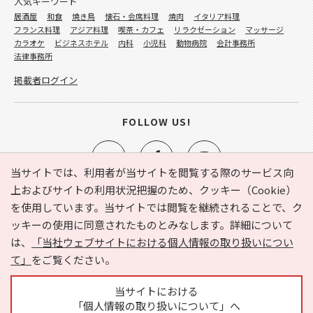
人気キーワード
居酒屋
和食
焼き鳥
懐石・会席料理
焼肉
イタリア料理
フランス料理
アジア料理
喫茶・カフェ
リラクゼーション
マッサージ
カラオケ
ビジネスホテル
内科
小児科
動物病院
会計事務所
法律事務所
掲載者ログイン
FOLLOW US!
当サイトでは、利用者が当サイトを閲覧する際のサービス向
上およびサイトの利用状況把握のため、クッキー（Cookie）
を使用しています。当サイトでは閲覧を継続されることで、ク
e-NAVITA（イーナビタ）とは？
お気に入り
ヘルプ
ッキーの使用に同意されたものとみなします。詳細について
利用規約
個人情報の取り扱いについて
運営会社
は、
「当社ウェブサイトにおける個人情報の取り扱いについ
サイトマップ
広告掲載に関するお問い合わせ
て」
をご覧ください。
サイトの内容に関するお問い合わせ
当サイトにおける
「個人情報の取り扱いについて」へ