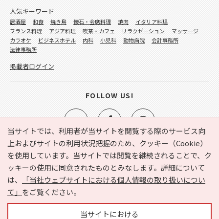
人気キーワード
居酒屋
和食
焼き鳥
懐石・会席料理
焼肉
イタリア料理
フランス料理
アジア料理
喫茶・カフェ
リラクゼーション
マッサージ
カラオケ
ビジネスホテル
内科
小児科
動物病院
会計事務所
法律事務所
掲載者ログイン
FOLLOW US!
当サイトでは、利用者が当サイトを閲覧する際のサービス向
上およびサイトの利用状況把握のため、クッキー（Cookie）
を使用しています。当サイトでは閲覧を継続されることで、ク
e-NAVITA（イーナビタ）とは？
お気に入り
ヘルプ
ッキーの使用に同意されたものとみなします。詳細について
利用規約
個人情報の取り扱いについて
運営会社
は、
「当社ウェブサイトにおける個人情報の取り扱いについ
サイトマップ
広告掲載に関するお問い合わせ
て」
をご覧ください。
サイトの内容に関するお問い合わせ
当サイトにおける