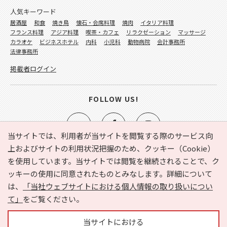
人気キーワード
居酒屋
和食
焼き鳥
懐石・会席料理
焼肉
イタリア料理
フランス料理
アジア料理
喫茶・カフェ
リラクゼーション
マッサージ
カラオケ
ビジネスホテル
内科
小児科
動物病院
会計事務所
法律事務所
掲載者ログイン
FOLLOW US!
当サイトでは、利用者が当サイトを閲覧する際のサービス向
上およびサイトの利用状況把握のため、クッキー（Cookie）
を使用しています。当サイトでは閲覧を継続されることで、ク
e-NAVITA（イーナビタ）とは？
お気に入り
ヘルプ
ッキーの使用に同意されたものとみなします。詳細について
利用規約
個人情報の取り扱いについて
運営会社
は、
「当社ウェブサイトにおける個人情報の取り扱いについ
サイトマップ
広告掲載に関するお問い合わせ
て」
をご覧ください。
サイトの内容に関するお問い合わせ
当サイトにおける