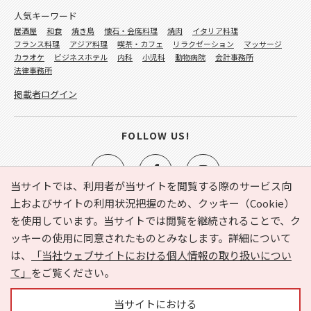
人気キーワード
居酒屋
和食
焼き鳥
懐石・会席料理
焼肉
イタリア料理
フランス料理
アジア料理
喫茶・カフェ
リラクゼーション
マッサージ
カラオケ
ビジネスホテル
内科
小児科
動物病院
会計事務所
法律事務所
掲載者ログイン
FOLLOW US!
当サイトでは、利用者が当サイトを閲覧する際のサービス向
上およびサイトの利用状況把握のため、クッキー（Cookie）
を使用しています。当サイトでは閲覧を継続されることで、ク
e-NAVITA（イーナビタ）とは？
お気に入り
ヘルプ
ッキーの使用に同意されたものとみなします。詳細について
利用規約
個人情報の取り扱いについて
運営会社
は、
「当社ウェブサイトにおける個人情報の取り扱いについ
サイトマップ
広告掲載に関するお問い合わせ
て」
をご覧ください。
サイトの内容に関するお問い合わせ
当サイトにおける