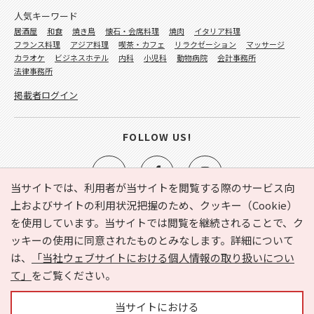
人気キーワード
居酒屋
和食
焼き鳥
懐石・会席料理
焼肉
イタリア料理
フランス料理
アジア料理
喫茶・カフェ
リラクゼーション
マッサージ
カラオケ
ビジネスホテル
内科
小児科
動物病院
会計事務所
法律事務所
掲載者ログイン
FOLLOW US!
当サイトでは、利用者が当サイトを閲覧する際のサービス向
上およびサイトの利用状況把握のため、クッキー（Cookie）
を使用しています。当サイトでは閲覧を継続されることで、ク
e-NAVITA（イーナビタ）とは？
お気に入り
ヘルプ
ッキーの使用に同意されたものとみなします。詳細について
利用規約
個人情報の取り扱いについて
運営会社
は、
「当社ウェブサイトにおける個人情報の取り扱いについ
サイトマップ
広告掲載に関するお問い合わせ
て」
をご覧ください。
サイトの内容に関するお問い合わせ
当サイトにおける