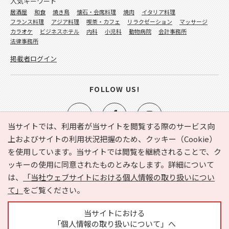
人気キーワード
居酒屋
和食
焼き鳥
懐石・会席料理
焼肉
イタリア料理
フランス料理
アジア料理
喫茶・カフェ
リラクゼーション
マッサージ
カラオケ
ビジネスホテル
内科
小児科
動物病院
会計事務所
法律事務所
掲載者ログイン
FOLLOW US!
当サイトでは、利用者が当サイトを閲覧する際のサービス向
上およびサイトの利用状況把握のため、クッキー（Cookie）
を使用しています。当サイトでは閲覧を継続されることで、ク
e-NAVITA（イーナビタ）とは？
お気に入り
ヘルプ
ッキーの使用に同意されたものとみなします。詳細について
利用規約
個人情報の取り扱いについて
運営会社
は、
「当社ウェブサイトにおける個人情報の取り扱いについ
サイトマップ
広告掲載に関するお問い合わせ
て」
をご覧ください。
サイトの内容に関するお問い合わせ
当サイトにおける
「個人情報の取り扱いについて」へ