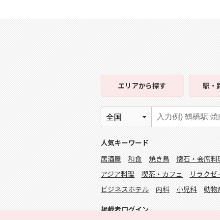
エリア
から探す
駅・
人気キーワード
居酒屋
和食
焼き鳥
懐石・会席料
アジア料理
喫茶・カフェ
リラクゼ
ビジネスホテル
内科
小児科
動物
掲載者ログイン