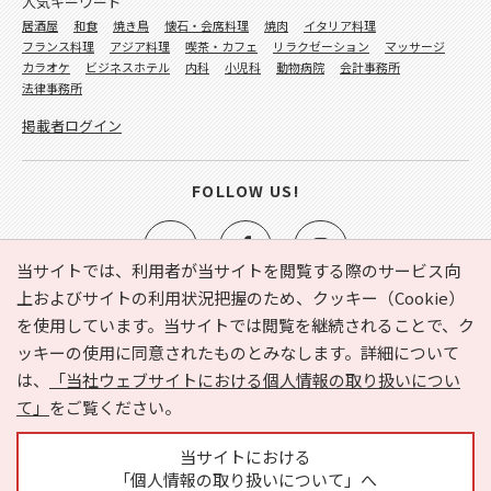
人気キーワード
居酒屋
和食
焼き鳥
懐石・会席料理
焼肉
イタリア料理
フランス料理
アジア料理
喫茶・カフェ
リラクゼーション
マッサージ
カラオケ
ビジネスホテル
内科
小児科
動物病院
会計事務所
法律事務所
掲載者ログイン
FOLLOW US!
当サイトでは、利用者が当サイトを閲覧する際のサービス向
上およびサイトの利用状況把握のため、クッキー（Cookie）
を使用しています。当サイトでは閲覧を継続されることで、ク
e-NAVITA（イーナビタ）とは？
お気に入り
ヘルプ
ッキーの使用に同意されたものとみなします。詳細について
利用規約
個人情報の取り扱いについて
運営会社
は、
「当社ウェブサイトにおける個人情報の取り扱いについ
サイトマップ
広告掲載に関するお問い合わせ
て」
をご覧ください。
サイトの内容に関するお問い合わせ
当サイトにおける
「個人情報の取り扱いについて」へ