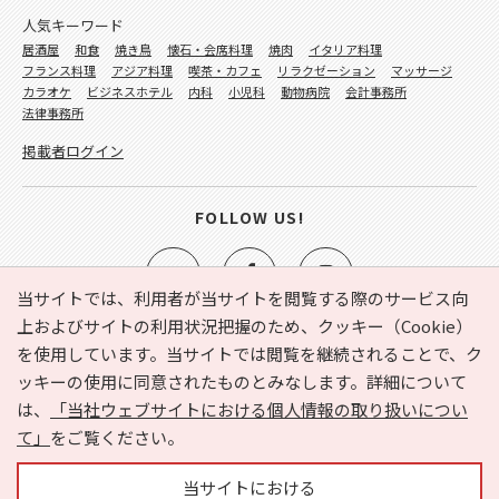
人気キーワード
居酒屋
和食
焼き鳥
懐石・会席料理
焼肉
イタリア料理
フランス料理
アジア料理
喫茶・カフェ
リラクゼーション
マッサージ
カラオケ
ビジネスホテル
内科
小児科
動物病院
会計事務所
法律事務所
掲載者ログイン
FOLLOW US!
当サイトでは、利用者が当サイトを閲覧する際のサービス向
上およびサイトの利用状況把握のため、クッキー（Cookie）
を使用しています。当サイトでは閲覧を継続されることで、ク
e-NAVITA（イーナビタ）とは？
お気に入り
ヘルプ
ッキーの使用に同意されたものとみなします。詳細について
利用規約
個人情報の取り扱いについて
運営会社
は、
「当社ウェブサイトにおける個人情報の取り扱いについ
サイトマップ
広告掲載に関するお問い合わせ
て」
をご覧ください。
サイトの内容に関するお問い合わせ
当サイトにおける