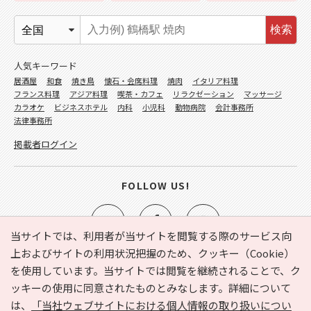
検索
人気キーワード
居酒屋
和食
焼き鳥
懐石・会席料理
焼肉
イタリア料理
フランス料理
アジア料理
喫茶・カフェ
リラクゼーション
マッサージ
カラオケ
ビジネスホテル
内科
小児科
動物病院
会計事務所
法律事務所
掲載者ログイン
FOLLOW US!
当サイトでは、利用者が当サイトを閲覧する際のサービス向
上およびサイトの利用状況把握のため、クッキー（Cookie）
を使用しています。当サイトでは閲覧を継続されることで、ク
e-NAVITA（イーナビタ）とは？
お気に入り
ヘルプ
ッキーの使用に同意されたものとみなします。詳細について
利用規約
個人情報の取り扱いについて
運営会社
は、
「当社ウェブサイトにおける個人情報の取り扱いについ