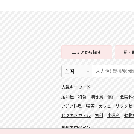
エリア
から探す
駅・
人気キーワード
居酒屋
和食
焼き鳥
懐石・会席料
アジア料理
喫茶・カフェ
リラクゼ
ビジネスホテル
内科
小児科
動物
掲載者ログイン