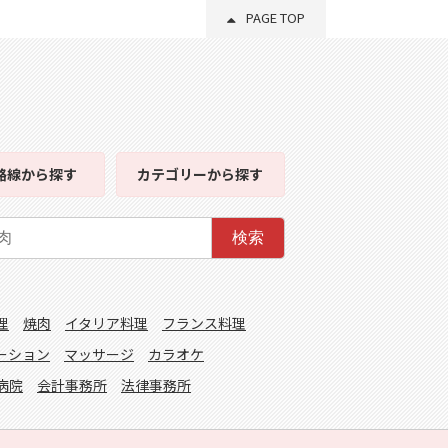
PAGE TOP
路線
から探す
カテゴリー
から探す
検索
理
焼肉
イタリア料理
フランス料理
ーション
マッサージ
カラオケ
病院
会計事務所
法律事務所