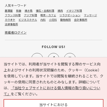
人気キーワード
居酒屋
和食
焼き鳥
懐石・会席料理
焼肉
イタリア料理
フランス料理
アジア料理
喫茶・カフェ
リラクゼーション
マッサージ
カラオケ
ビジネスホテル
内科
小児科
動物病院
会計事務所
法律事務所
掲載者ログイン
FOLLOW US!
当サイトでは、利用者が当サイトを閲覧する際のサービス向
上およびサイトの利用状況把握のため、クッキー（Cookie）
を使用しています。当サイトでは閲覧を継続されることで、ク
e-NAVITA（イーナビタ）とは？
お気に入り
ヘルプ
ッキーの使用に同意されたものとみなします。詳細について
利用規約
個人情報の取り扱いについて
運営会社
は、
「当社ウェブサイトにおける個人情報の取り扱いについ
サイトマップ
広告掲載に関するお問い合わせ
て」
をご覧ください。
サイトの内容に関するお問い合わせ
当サイトにおける