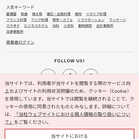
人気キーワード
居酒屋
和食
焼き鳥
懐石・会席料理
焼肉
イタリア料理
フランス料理
アジア料理
喫茶・カフェ
リラクゼーション
マッサージ
カラオケ
ビジネスホテル
内科
小児科
動物病院
会計事務所
法律事務所
掲載者ログイン
FOLLOW US!
当サイトでは、利用者が当サイトを閲覧する際のサービス向
上およびサイトの利用状況把握のため、クッキー（Cookie）
を使用しています。当サイトでは閲覧を継続されることで、ク
e-NAVITA（イーナビタ）とは？
お気に入り
ヘルプ
ッキーの使用に同意されたものとみなします。詳細について
利用規約
個人情報の取り扱いについて
運営会社
は、
「当社ウェブサイトにおける個人情報の取り扱いについ
サイトマップ
広告掲載に関するお問い合わせ
て」
をご覧ください。
サイトの内容に関するお問い合わせ
当サイトにおける