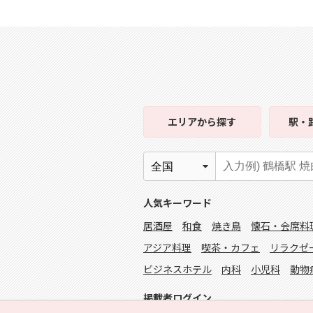
エリア
から探す
駅・
人気キーワード
居酒屋
和食
焼き鳥
懐石・会席料
アジア料理
喫茶・カフェ
リラクゼ
ビジネスホテル
内科
小児科
動物
掲載者ログイン