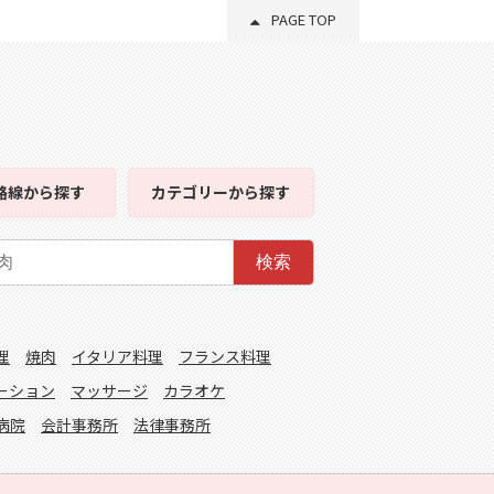
PAGE TOP
路線
から探す
カテゴリー
から探す
検索
理
焼肉
イタリア料理
フランス料理
ーション
マッサージ
カラオケ
病院
会計事務所
法律事務所